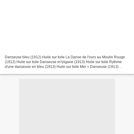
Danseuse bleu (1912) Huile sur toile La Danse de l'ours au Moulin Rouge
(1912) Huile sur toile Danseuse et tzigane (1913) Huile sur toile Rythme
d'une danseuse en bleu (1913) Huile sur toile Mer = Danseuse (1913)
Détrempe et pastel sur carton Musée de...