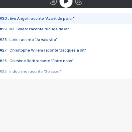
#30 : Eve Angeli raconte "Avant de partir"
#29 : MC Solaar raconte "Bouge de là"
28 : Lorie raconte "Je vais vite"
#27 : Christophe Willem raconte "Jacques a dit"
#26 : Chimène Badi raconte "Entre nous"
#25 : Indochine raconte "3e sexe"
#24 : Zaho raconte "C'est chelou"
#23 : Patrick Bruel raconte "Au café des délices"
#22 : Kyo raconte "Le chemin"
#21 : Nolwenn Leroy raconte "Cassé"
#20 : Patrick Hernandez raconte "Born to be alive"