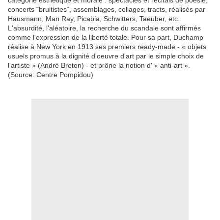
catégorie esthétique et morale : spectacles et récitals de poésie,
concerts ˝bruitistes˝, assemblages, collages, tracts, réalisés par
Hausmann, Man Ray, Picabia, Schwitters, Taeuber, etc.
L'absurdité, l'aléatoire, la recherche du scandale sont affirmés
comme l'expression de la liberté totale. Pour sa part, Duchamp
réalise à New York en 1913 ses premiers ready-made - « objets
usuels promus à la dignité d'oeuvre d'art par le simple choix de
l'artiste » (André Breton) - et prône la notion d' « anti-art ».
(Source: Centre Pompidou)