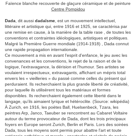
Faïence blanche recouverte de glaçure céramique et de peinture
Centre Pompidou
Dada
, dit aussi
dadaïsme
, est un mouvement intellectuel,
littéraire et artistique qui, entre 1916 et 1925, se caractérisa par
une remise en cause, à la manière de la table rase
, de toutes les
conventions et contraintes idéologiques, artistiques et politiques.
Malgré la Première Guerre mondiale (1914-1918)
, Dada connut
une rapide propagation internationale.
Ce mouvement a mis en avant l'esprit d'enfance, le jeu avec les
convenances et les conventions, le rejet de la raison et de la
logique, l'extravagance, la dérision et l'humour. Ses artistes se
voulaient irrespectueux, extravagants, affichant un mépris total
envers les « vieilleries » du passé comme celles du présent qui
perduraient. Ils recherchaient la plus grande liberté de créativité,
pour laquelle ils utilisèrent tous les matériaux et formes
disponibles. Ils recherchaient également cette liberté dans le
langage, qu'ils aimaient lyrique et hétéroclite. (Source: wikipédia)
À Zurich, en 1916, les poètes Ball, Huelsenbeck, Tzara, les
peintres Arp, Janco, Taeuber se rencontrent au Cabaret Voltaire
autour du terme provocateur de Dada, dont les trois principaux
foyers en Europe seront Zurich, Berlin et Paris. Lors des soirées
Dada, tous les moyens sont permis pour abattre l'art et toute