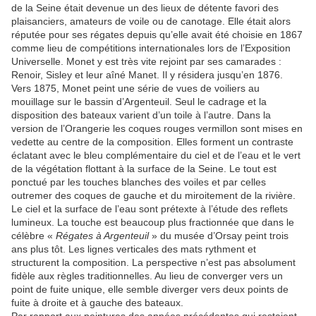
de la Seine était devenue un des lieux de détente favori des
plaisanciers, amateurs de voile ou de canotage. Elle était alors
réputée pour ses régates depuis qu’elle avait été choisie en 1867
comme lieu de compétitions internationales lors de l’Exposition
Universelle. Monet y est très vite rejoint par ses camarades :
Renoir, Sisley et leur aîné Manet. Il y résidera jusqu’en 1876.
Vers 1875, Monet peint une série de vues de voiliers au
mouillage sur le bassin d’Argenteuil. Seul le cadrage et la
disposition des bateaux varient d’un toile à l’autre. Dans la
version de l’Orangerie les coques rouges vermillon sont mises en
vedette au centre de la composition. Elles forment un contraste
éclatant avec le bleu complémentaire du ciel et de l’eau et le vert
de la végétation flottant à la surface de la Seine. Le tout est
ponctué par les touches blanches des voiles et par celles
outremer des coques de gauche et du miroitement de la rivière.
Le ciel et la surface de l’eau sont prétexte à l’étude des reflets
lumineux. La touche est beaucoup plus fractionnée que dans le
célèbre «
Régates à Argenteuil
» du musée d’Orsay peint trois
ans plus tôt. Les lignes verticales des mats rythment et
structurent la composition. La perspective n’est pas absolument
fidèle aux règles traditionnelles. Au lieu de converger vers un
point de fuite unique, elle semble diverger vers deux points de
fuite à droite et à gauche des bateaux.