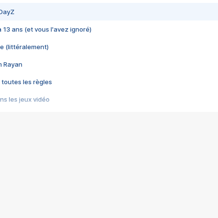
 DayZ
 a 13 ans (et vous l'avez ignoré)
e (littéralement)
im Rayan
 toutes les règles
s les jeux vidéo
us choquant de Rockstar ? - Le scandale BULLY
e plus moche de Steam
du RÊVE tourne au CAUCHEMAR
pendant 8 heures
it… à tort
umiliés par un jeu vidéo