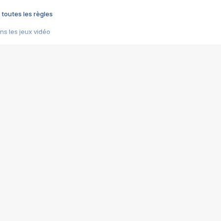
 toutes les règles
s les jeux vidéo
us choquant de Rockstar ? - Le scandale BULLY
e plus moche de Steam
du RÊVE tourne au CAUCHEMAR
pendant 8 heures
it… à tort
umiliés par un jeu vidéo
ire - Final Fantasy 8
ti un empire - Age of Empires
story DOFUS
tard, il crée l'un des pires jeux de tous les temps, MindsEye.