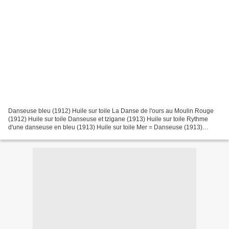
Danseuse bleu (1912) Huile sur toile La Danse de l'ours au Moulin Rouge
(1912) Huile sur toile Danseuse et tzigane (1913) Huile sur toile Rythme
d'une danseuse en bleu (1913) Huile sur toile Mer = Danseuse (1913)
Détrempe et pastel sur carton Musée de...