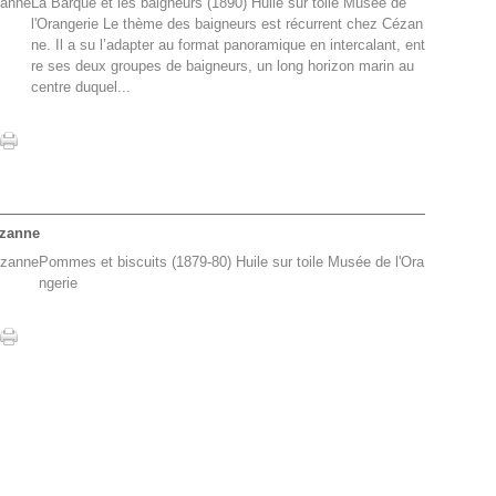
La Barque et les baigneurs (1890) Huile sur toile Musée de
l'Orangerie Le thème des baigneurs est récurrent chez Cézan
ne. Il a su l’adapter au format panoramique en intercalant, ent
re ses deux groupes de baigneurs, un long horizon marin au
centre duquel...
ezanne
Pommes et biscuits (1879-80) Huile sur toile Musée de l'Ora
ngerie