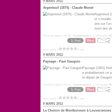
9 MARS 2011
Argenteuil (1875) - Claude Monet
Argenteuil 
et s’install
aris sur l’u
avori des pl
Posté par ejjlee à 09:06 -
Commentaires [
…
]
- Permalien [
#
]
Vous aimez ?
0 vote
9 MARS 2011
Paysage - Paul Gauguin
Paysage (1901) Huile
e probablement un pa
le départ de Gauguin
Posté par ejjlee à 09:04 -
Commentaires [
…
]
- Permalien [
#
]
Vous aimez ?
0 vote
9 MARS 2011
Le Chemin de Montbuisson à Louveciennes (1