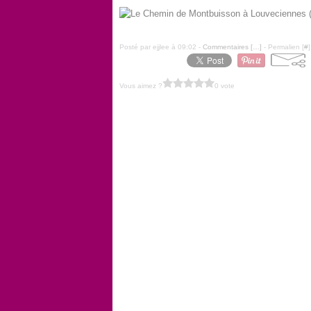
Posté par ejjlee à 09:02 -
Commentaires [
…
]
- Permalien [
#
]
Vous aimez ?
0 vote