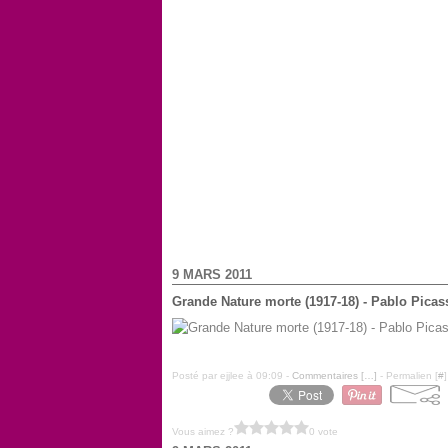
9 MARS 2011
Grande Nature morte (1917-18) - Pablo Picas
Posté par ejjlee à 09:09 -
Commentaires [
…
]
- Permalien [
#
]
Vous aimez ?
0 vote