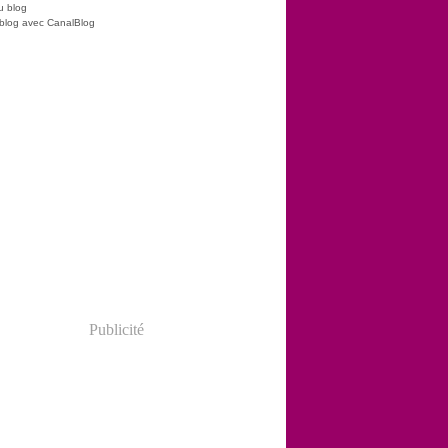
u blog
 blog avec CanalBlog
Publicité