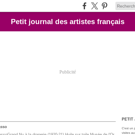
Petit journal des artistes français
Publicité
PETIT
asso
C'est un 
visites a
Grand Nu à la draperie (1920-21) Huile sur toile Musée de l'Or