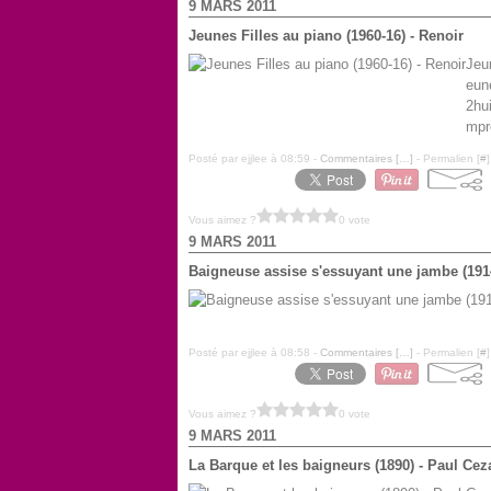
9 MARS 2011
Jeunes Filles au piano (1960-16) - Renoir
Jeu
eun
2hu
mpr
Posté par ejjlee à 08:59 -
Commentaires [
…
]
- Permalien [
#
]
Vous aimez ?
0 vote
9 MARS 2011
Baigneuse assise s'essuyant une jambe (1914
Posté par ejjlee à 08:58 -
Commentaires [
…
]
- Permalien [
#
]
Vous aimez ?
0 vote
9 MARS 2011
La Barque et les baigneurs (1890) - Paul Ce