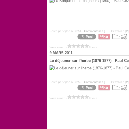
Posté par ejjlee à 08:54 -
Commentaires [
…
]
- Permalien [
#
]
Vous aimez ?
0 vote
9 MARS 2011
Le déjeuner sur l'herbe (1876-1877) - Paul C
Posté par ejjlee à 08:52 -
Commentaires [
…
]
- Permalien [
#
]
Vous aimez ?
0 vote