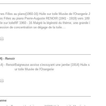
nes Filles au piano(1960-16) Huile sur toile Musée de l'Orangerie J
es Filles au piano Pierre-Auguste RENOIR (1841 - 1919) vers 189
ile sur toileRF 1960 - 16 Malgré la légèreté du thème, une grande i
ession de concentration se dégage de la toile....
) - Renoir
Baigneuse assise s'essuyant une jambe (1914) Huile s
ur toile Musée de l'Orangerie
zanne