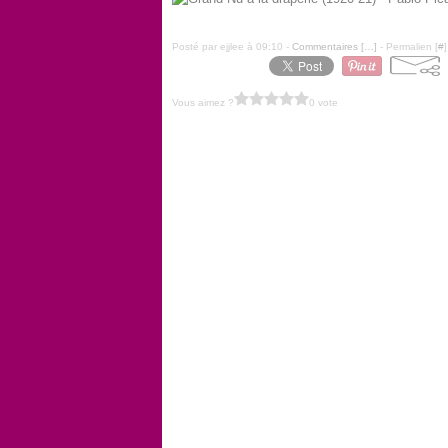
Posté par ejjlee à 09:10 -
Commentaires [
…
]
- Permalien [
#
]
Vous aimez ?
0 vote