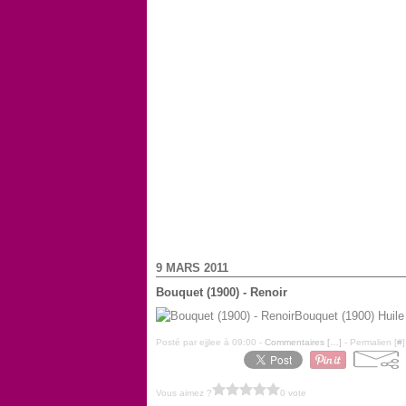
9 MARS 2011
Bouquet (1900) - Renoir
Bouquet (1900) Huile 
Posté par ejjlee à 09:00 -
Commentaires [
…
]
- Permalien [
#
]
Vous aimez ?
0 vote