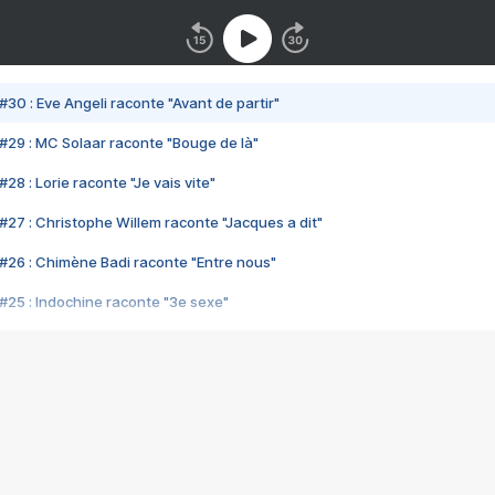
#30 : Eve Angeli raconte "Avant de partir"
#29 : MC Solaar raconte "Bouge de là"
28 : Lorie raconte "Je vais vite"
#27 : Christophe Willem raconte "Jacques a dit"
#26 : Chimène Badi raconte "Entre nous"
#25 : Indochine raconte "3e sexe"
#24 : Zaho raconte "C'est chelou"
#23 : Patrick Bruel raconte "Au café des délices"
#22 : Kyo raconte "Le chemin"
#21 : Nolwenn Leroy raconte "Cassé"